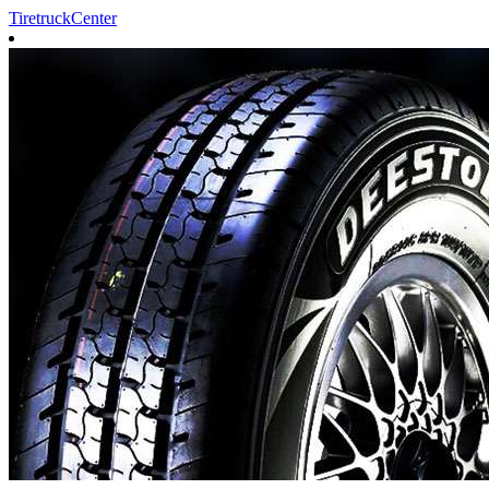
TiretruckCenter