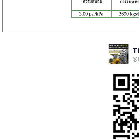
3.00 psi/kPa.
3690 kgs/l