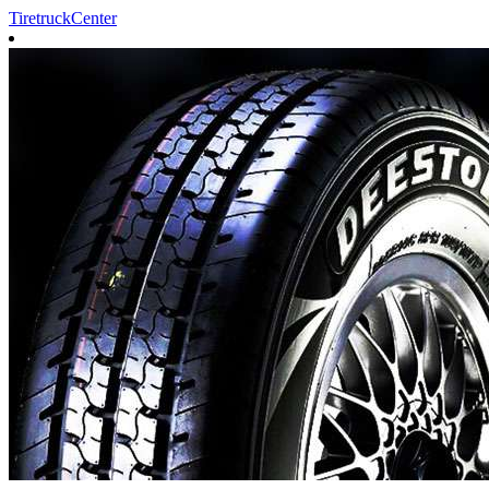
TiretruckCenter