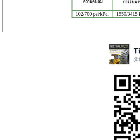
102/700 psi/kPa.
1550/3415 k