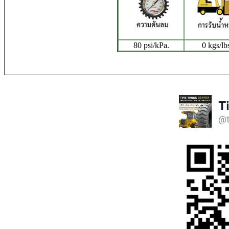
80 psi/kPa.
0 kgs/lb