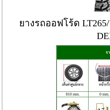
ยางรถออฟโร้ด LT26
DE
รา
810 mm.
0 mm.