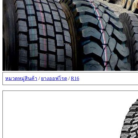
หมวดหมู่สินค้า
/
ยางออฟโรด
/
R16