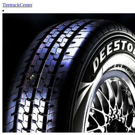
TiretruckCenter