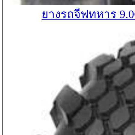
ยางรถจีฟทหาร 9.0