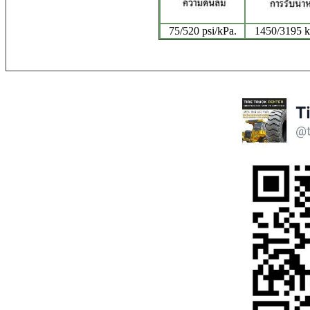
75/520 psi/kPa.
1450/3195 kg