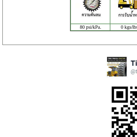
80 psi/kPa.
0 kgs/lb