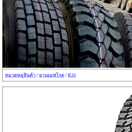
หมวดหมู่สินค้า
/
ยางออฟโรด
/
R16