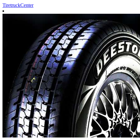
TiretruckCenter