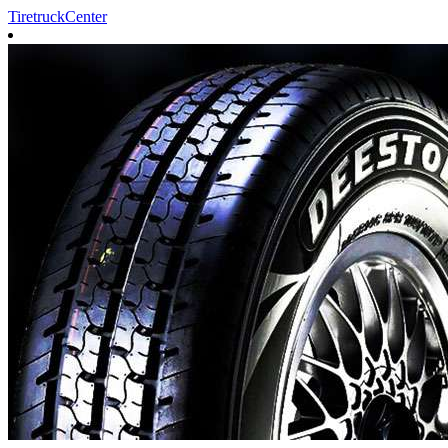
TiretruckCenter