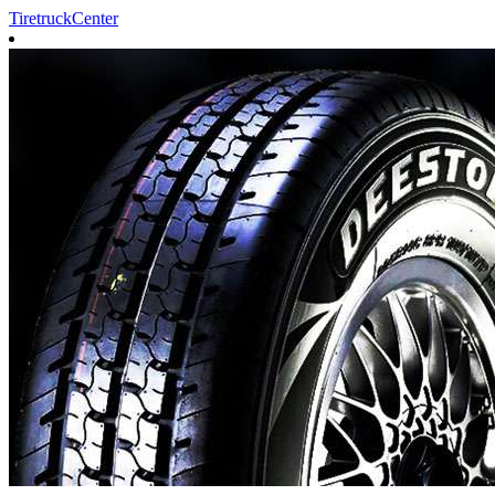
TiretruckCenter