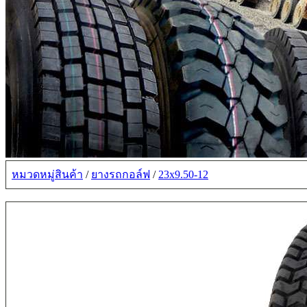
หมวดหมู่สินค้า
/
ยางรถกอล์ฟ
/
23x9.50-12