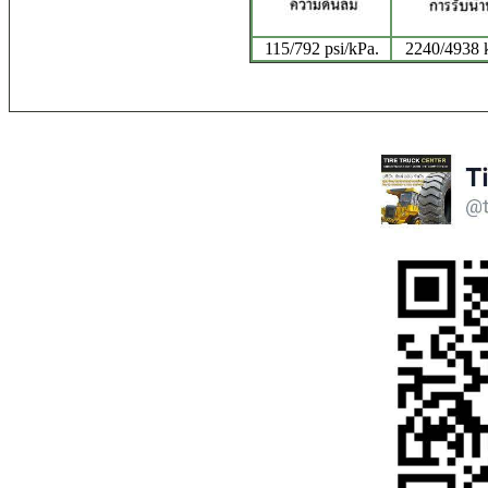
115/792 psi/kPa.
2240/4938 k