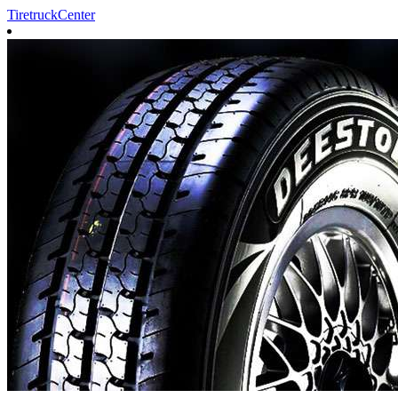
TiretruckCenter