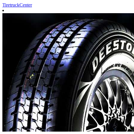
TiretruckCenter