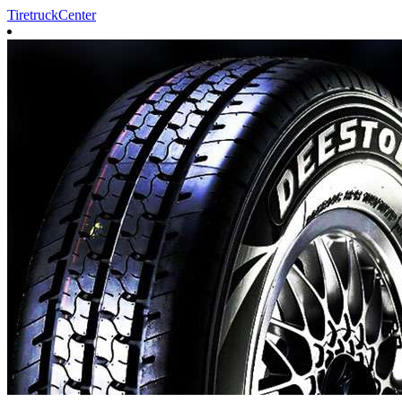
TiretruckCenter