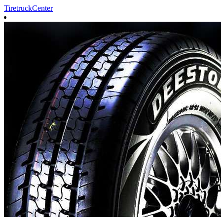
TiretruckCenter