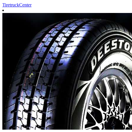
TiretruckCenter