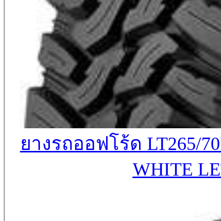
ยางรถออฟโร้ด LT265/70
WHITE LE