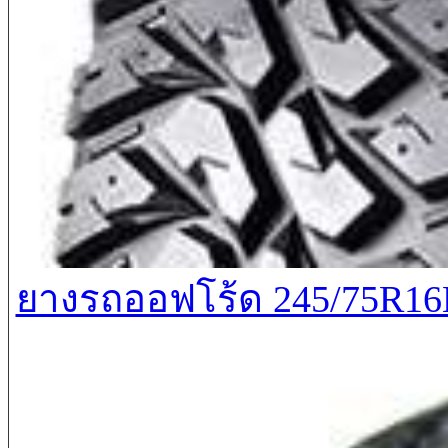
ยางรถออฟโร้ด 245/75R1