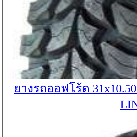
ยางรถออฟโร้ด 31x10.
LI