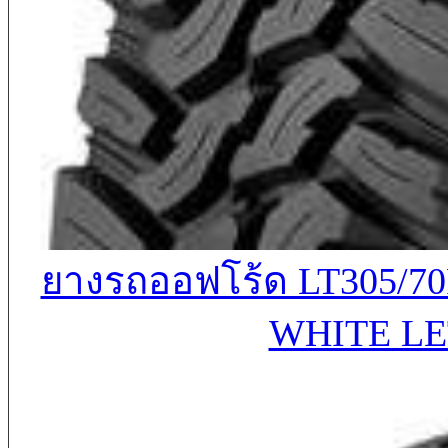
ยางรถออฟโร้ด LT305/70
WHITE LE