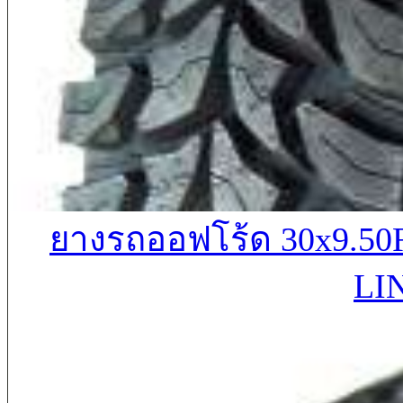
ยางรถออฟโร้ด 30x9.5
LI