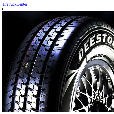
TiretruckCenter