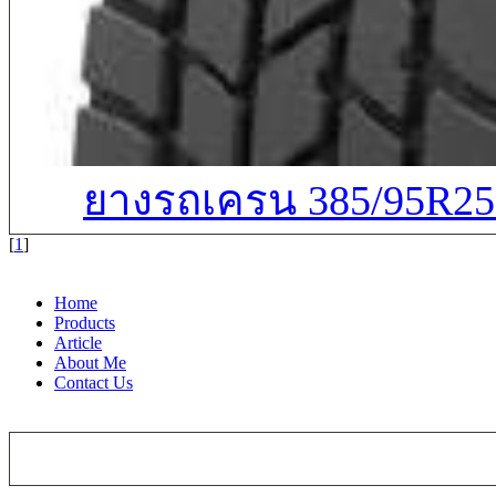
ยางรถเครน 385/95R2
[
1
]
Home
Products
Article
About Me
Contact Us