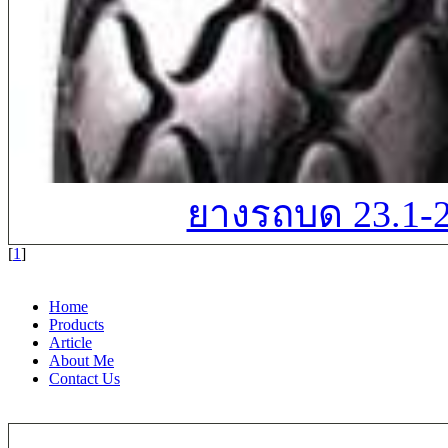
ยางรถบด 23.1-
[
1
]
Home
Products
Article
About Me
Contact Us