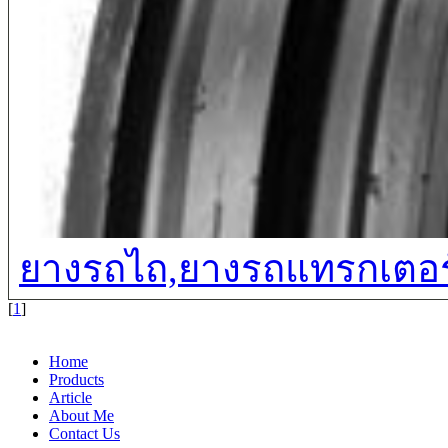
ยางรถไถ,ยางรถแทรกเตอร
[
1
]
Home
Products
Article
About Me
Contact Us