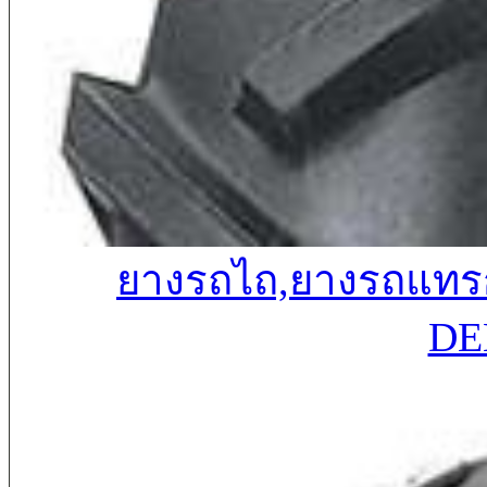
ยางรถไถ,ยางรถแทรก
DE