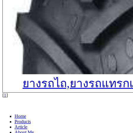
ยางรถไถ,ยางรถแทรกเต
[
1
]
Home
Products
Article
About Me