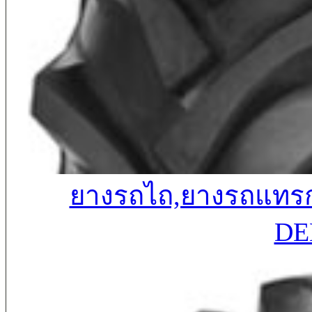
ยางรถไถ,ยางรถแทรกเ
DE