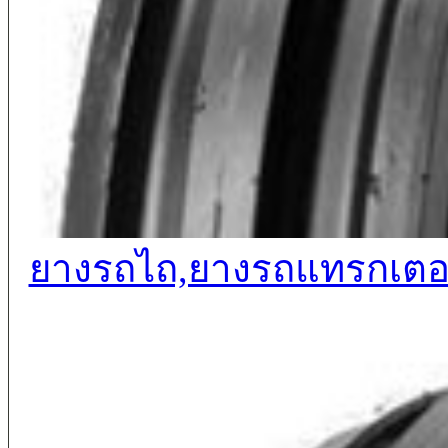
ยางรถไถ,ยางรถแทรกเตอร