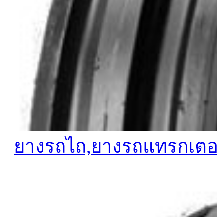
ยางรถไถ,ยางรถแทรกเตอร