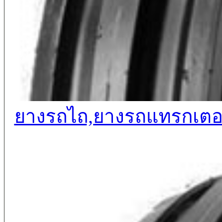
ยางรถไถ,ยางรถแทรกเตอร