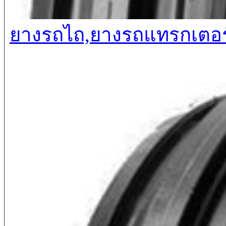
ยางรถไถ,ยางรถแทรกเตอร