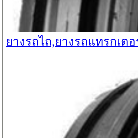
ยางรถไถ,ยางรถแทรกเตอร