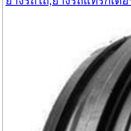
ยางรถไถ,ยางรถแทรกเตอร