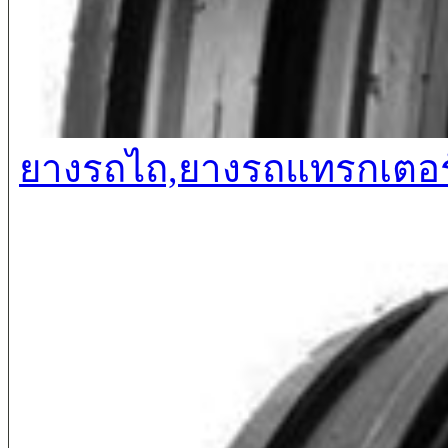
ยางรถไถ,ยางรถแทรกเตอร