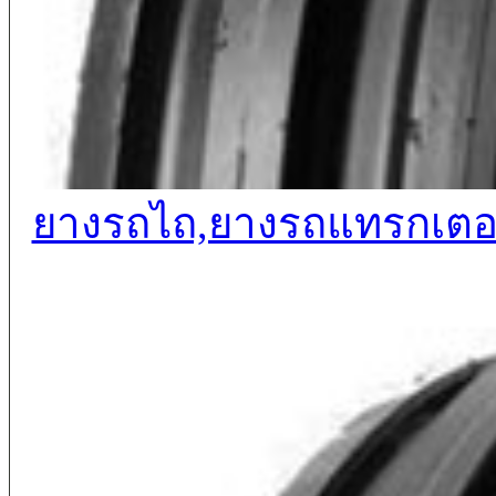
ยางรถไถ,ยางรถแทรกเตอร