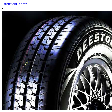
TiretruckCenter