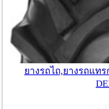
ยางรถไถ,ยางรถแทรกเ
DE