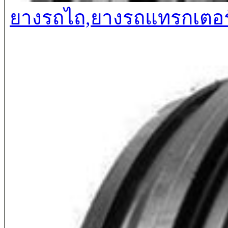
ยางรถไถ,ยางรถแทรกเตอร