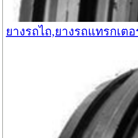
ยางรถไถ,ยางรถแทรกเตอร