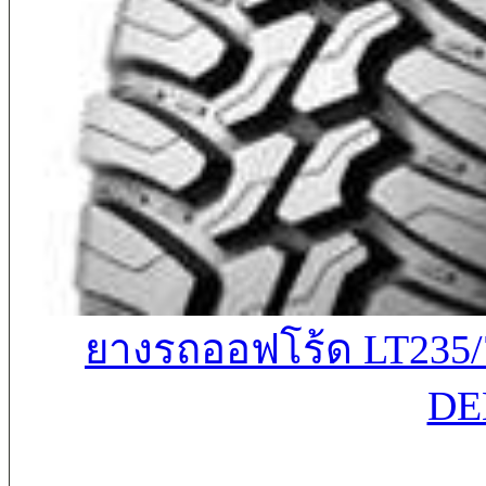
ยางรถออฟโร้ด LT23
DE