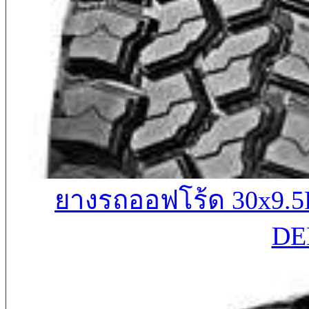
ยางรถออฟโร้ด 30x9
DE