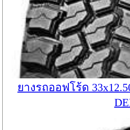
ยางรถออฟโร้ด 33x12
DE