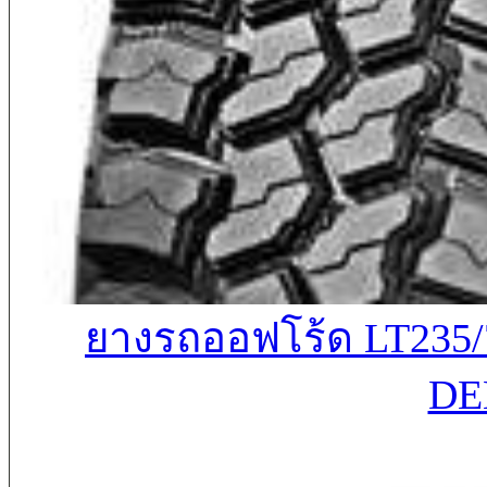
ยางรถออฟโร้ด LT23
DE