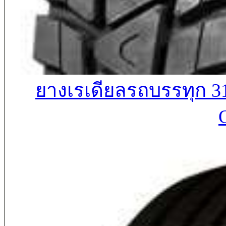
ยางเรเดียลรถบรรทุก 3