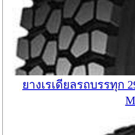
ยางเรเดียลรถบรรทุก 2
M