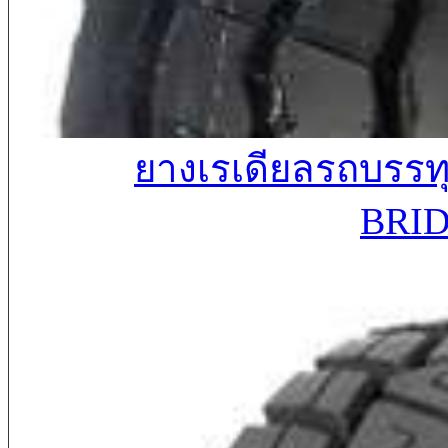
ยางเรเดียลรถบรรทุ
BRI