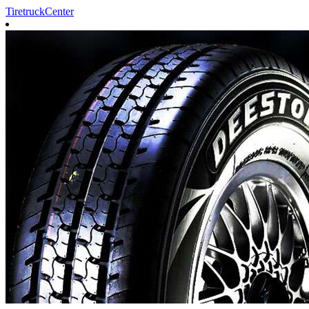
TiretruckCenter